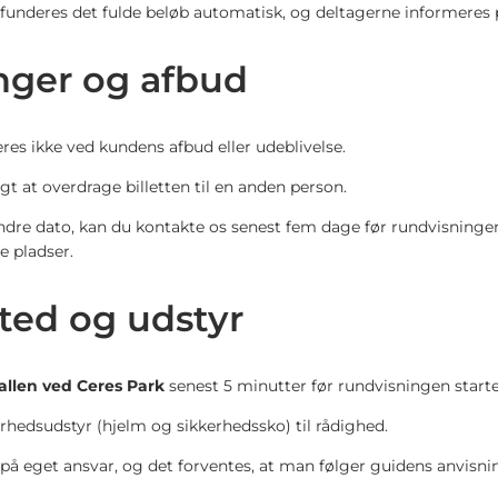
efunderes det fulde beløb automatisk, og deltagerne informeres p
ger og afbud
eres ikke ved kundens afbud eller udeblivelse.
t at overdrage billetten til en anden person.
dre dato, kan du kontakte os senest fem dage før rundvisningen 
ge pladser.
ed og udstyr
allen ved Ceres Park
senest 5 minutter før rundvisningen starte
erhedsudstyr (hjelm og sikkerhedssko) til rådighed.
 på eget ansvar, og det forventes, at man følger guidens anvisni