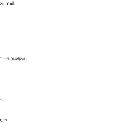
r. mail.
– vi hjælper,
r.
nger.