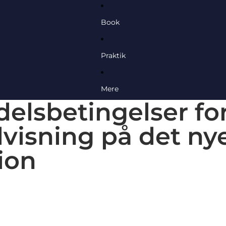
Book
Praktik
Mere
elsbetingelser fo
visning på det ny
ion