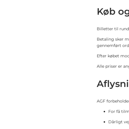
Køb og
Billetter til ru
Betaling sker m
gennemført ord
Efter købet mod
Alle priser er 
Aflysn
AGF forbeholder 
For få til
Dårligt v