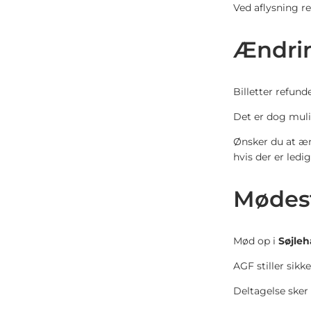
Ved aflysning r
Ændrin
Billetter refund
Det er dog mulig
Ønsker du at æn
hvis der er ledi
Mødest
Mød op i
Søjleh
AGF stiller sikk
Deltagelse sker